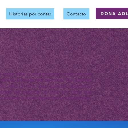
DONA AQU
Historias por contar
Contacto
e cada niño o niña puedan continuar con
 actual a través del deporte. Tus aportes
 del niño o niña que quieras apadrinar,
unidad de conocer al niño y/o niña que
 avance a nivel deportivo y psicológico.