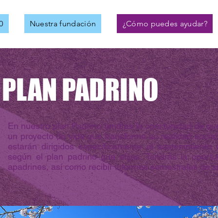
0
Nuestra fundación
¿Cómo puedes ayudar?
PLAN PADRINO
En nuestro plan Padrino tendrás la oportunidad de qu
un proyecto de vida que transforme su realidad social
estarán dirigidos específicamente al sostenimiento
según el plan padrino que elijas. Tendrás la oport
apadrines, así como recibir informes semestrales de su