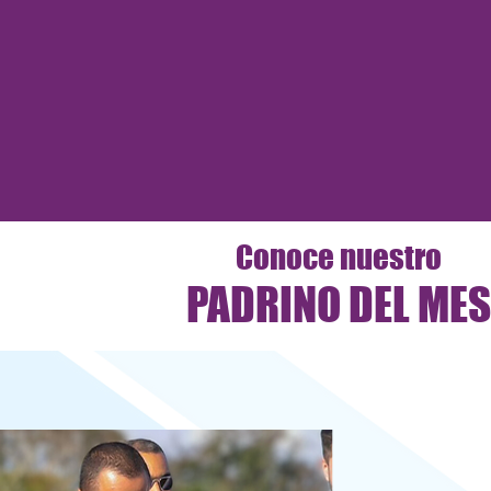
¡Con el #DesafioSier
ÚNETE
Conoce nuestro
PADRINO DEL MES