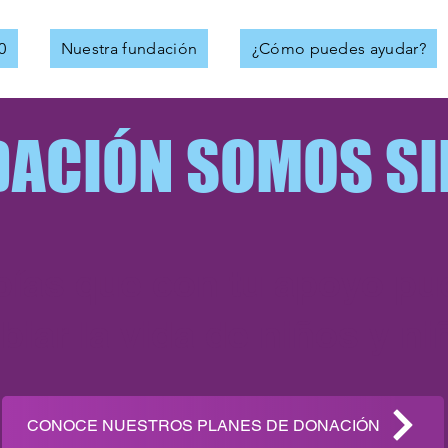
0
Nuestra fundación
¿Cómo puedes ayudar?
DACIÓN SOMOS SI
ías que con tu apoyo pu
iar la vida de niños y n
CONOCE NUESTROS PLANES DE DONACIÓN