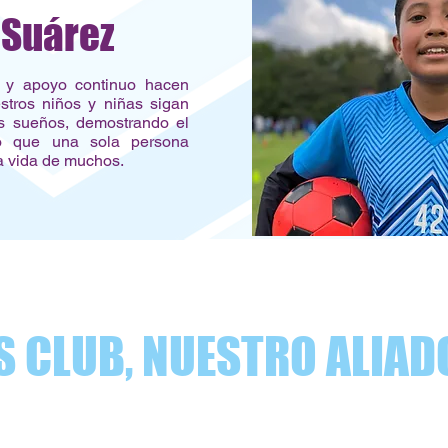
 Suárez
 y apoyo continuo hacen
stros niños y niñas sigan
s sueños, demostrando el
vo que una sola persona
la vida de muchos.
S CLUB, NUESTRO ALIAD
En Sierra Sports Club, nuest