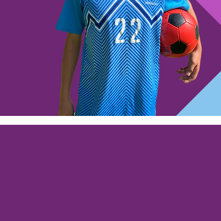
rca un
ento
al de