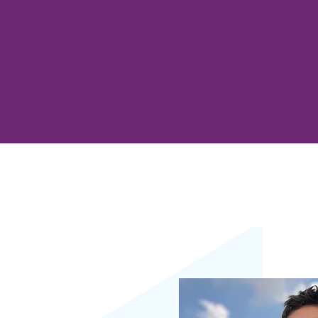
ra30 queremos transformar todo un año
de sus vidas!
 AL DESAFÍO