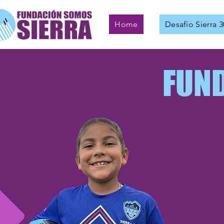
Home
Desafío Sierra 3
FUN
¿Sab
camb