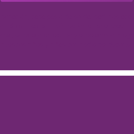
donación, cada gesto de solidaridad, nos ace
o más a nuestra misión de fomentar el crecimi
onal, el trabajo en equipo y el desarrollo integr
nuestros niños y niñas por medio del deporte.
safioSierra30
formamos con celebrar el día del niño,