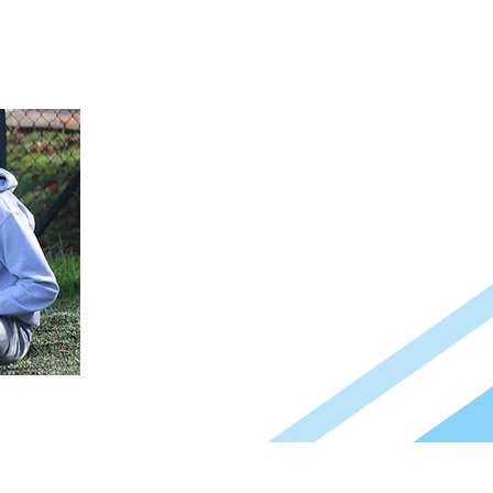
randiosos deportes:
Además, contamos con un gran diferenci
que genera un impacto significativo en 
desarrollo integral de nuestros niños:
Psicología Deportiva por Categoría