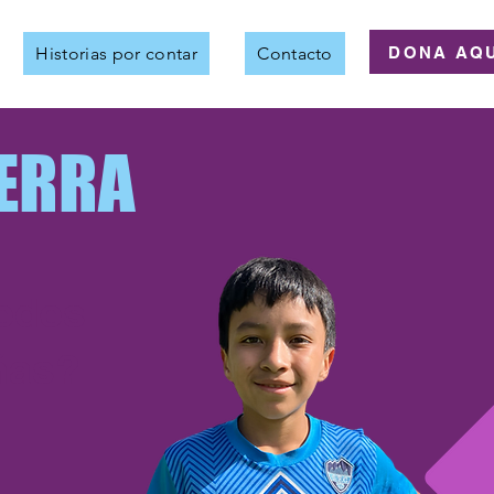
DONA AQU
Historias por contar
Contacto
ERRA
edes
iñas?