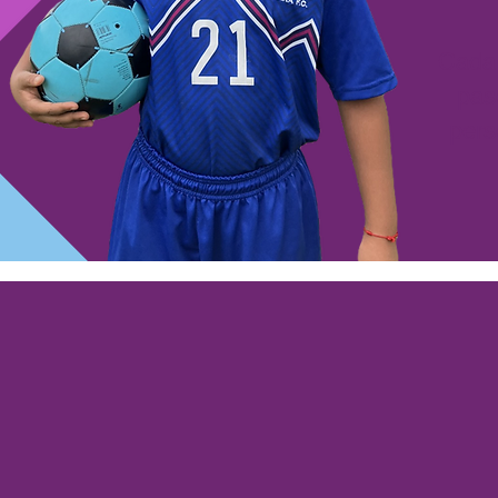
Cada 
pas
pers
#De
En abril no nos con